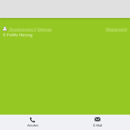
Druckversion
|
Sitemap
Webansicht
© FeWo Herzog
Anrufen
E-Mail